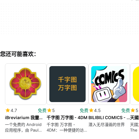
您还可能喜欢：
4.7
免费
5
免费
4.5
免费
5
iBreviarium 我靈讚頌主
千字图 万字图 - 4DM
BILIBILI COMICS - Manga Reader
一个免费的 Android
千字图 万字图 -
潜入无尽漫画的世界
天國之
应用程序，由 Paul
4DM：一种便捷的访问
The
Leung 开发。
数千个汉字的方式